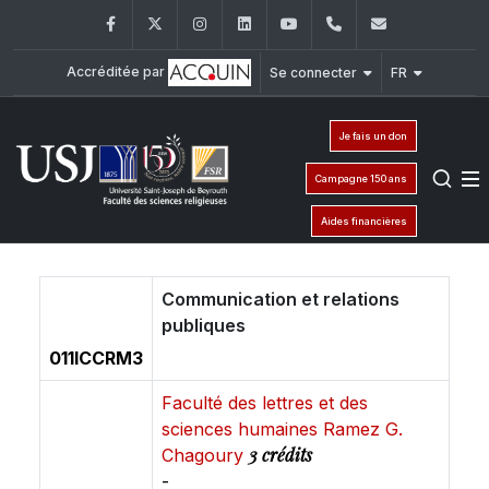
Facebook
Twitter
Instagram
LinkedIn
YouTube
+961 (1) 421 586
fsr@usj.ed
Accréditée par
Se connecter
FR
Je fais un don
Campagne 150 ans
Aides financières
Communication et relations
publiques
011ICCRM3
Faculté des lettres et des
sciences humaines Ramez G.
3 crédits
Chagoury
-