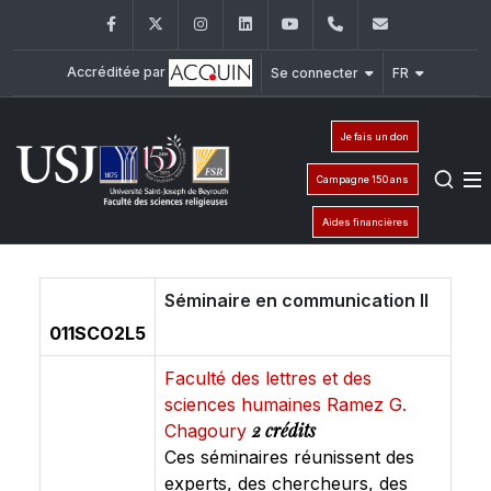
Facebook
Twitter
Instagram
LinkedIn
YouTube
+961 (1) 421 586
fsr@usj.ed
Accréditée par
Se connecter
FR
Je fais un don
Campagne 150 ans
Aides financières
Séminaire en communication II
011SCO2L5
Faculté des lettres et des
sciences humaines Ramez G.
2 crédits
Chagoury
Ces séminaires réunissent des
experts, des chercheurs, des