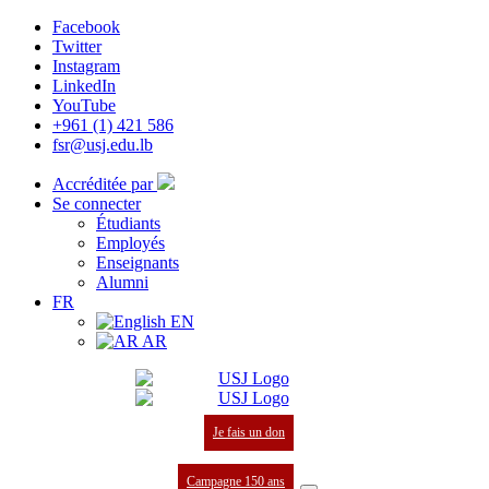
Facebook
Twitter
Instagram
LinkedIn
YouTube
+961 (1) 421 586
fsr@usj.edu.lb
Accréditée par
Se connecter
Étudiants
Employés
Enseignants
Alumni
FR
EN
AR
Je fais un don
Campagne 150 ans