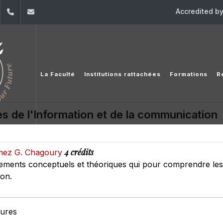
Accredited b
dIn
YouTube
+961 (1) 421 586
fsr@usj.edu.lb
La Faculté
Institutions rattachées
Formations
R
s de l'Information et de la communication
4 crédits
amez G. Chagoury
dements conceptuels et théoriques qui pour comprendre le
ion.
eures