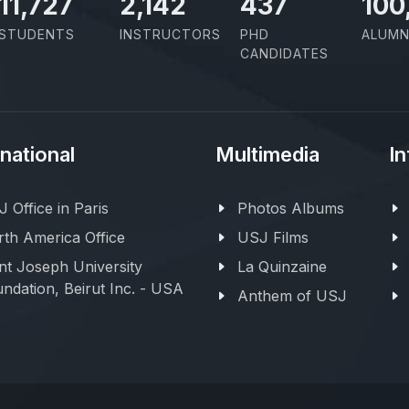
11,727
2,142
437
100
STUDENTS
INSTRUCTORS
PHD
ALUMN
CANDIDATES
rnational
Multimedia
In
 Office in Paris
Photos Albums
th America Office
USJ Films
nt Joseph University
La Quinzaine
ndation, Beirut Inc. - USA
Anthem of USJ