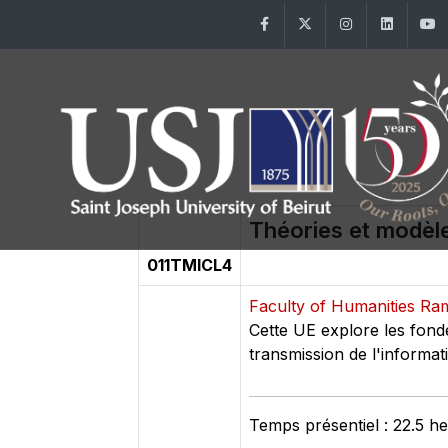
Facebook
Twitter
Instagram
Linke
Théories et modèle
011TMICL4
Faculty of Humanities R
Cette UE explore les fon
transmission de l'informat
Temps présentiel : 22.5 h