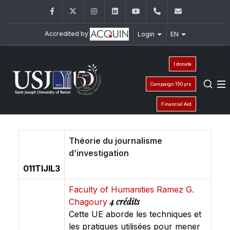
Facebook
Twitter
Instagram
LinkedIn
YouTube
+961 (1) 421 586
fsr@usj.ed
Accredited by
Login
EN
I donate
Campaign 150 yrs
Financial Aid
Théorie du journalisme
d’investigation
011TIJIL3
Faculty of Humanities Ramez G.
4 crédits
Chagoury
Cette UE aborde les techniques et
les pratiques utilisées pour mener