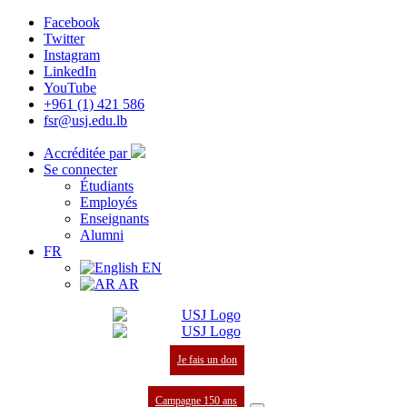
Facebook
Twitter
Instagram
LinkedIn
YouTube
+961 (1) 421 586
fsr@usj.edu.lb
Accréditée par
Se connecter
Étudiants
Employés
Enseignants
Alumni
FR
EN
AR
Je fais un don
Campagne 150 ans