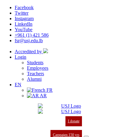
Facebook
Twitter
Instagram
LinkedIn
YouTube
+961 (1) 421 586
fsr@usj.edu.lb
Accredited by
Login
Students
Employees
Teachers
Alumni
EN
FR
AR
I donate
Campaign 150 yrs