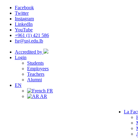
Facebook
Twitter
Instagram
LinkedIn
YouTube
+961 (1) 421 586
fsr@usj.edu.lb
Accredited by
Login
Students
Employees
Teachers
Alumni
EN
FR
AR
La Fac