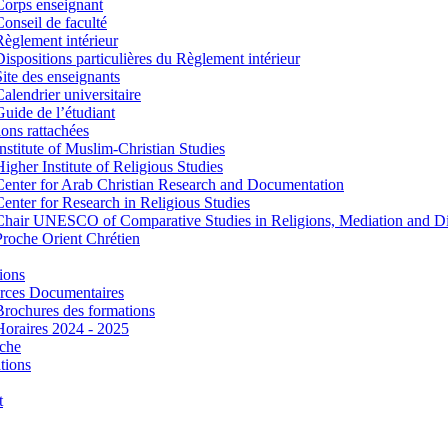
Corps enseignant
Conseil de faculté
Règlement intérieur
Dispositions particulières du Règlement intérieur
Site des enseignants
Calendrier universitaire
Guide de l’étudiant
tions rattachées
Institute of Muslim-Christian Studies
Higher Institute of Religious Studies
Center for Arab Christian Research and Documentation
Center for Research in Religious Studies
Chair UNESCO of Comparative Studies in Religions, Mediation and D
Proche Orient Chrétien
ions
rces Documentaires
Brochures des formations
Horaires 2024 - 2025
che
tions
t