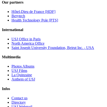
Our partners
Hôtel-Dieu de France [HDF]
Berytech
Health Technology Pole [PTS]
International
USJ Office in Paris
North America Office
Saint Joseph University Foundation, Beirut Inc. - USA
Multimedia
Photos Albums
USJ Films
La Quinzaine
Anthem of USJ
Infos
Contact us
Directory
USJ Webmail