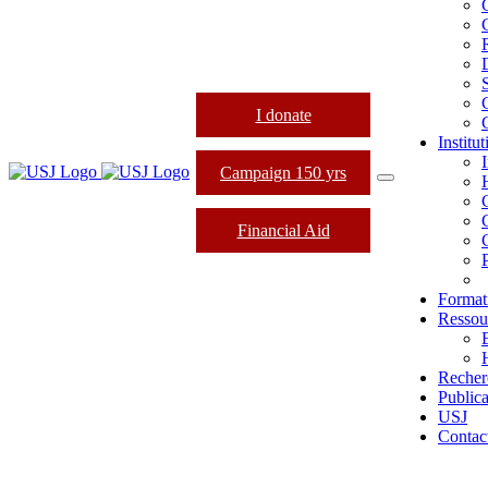
I donate
Institu
Campaign 150 yrs
Financial Aid
Format
Ressou
Recher
Publica
USJ
Contac