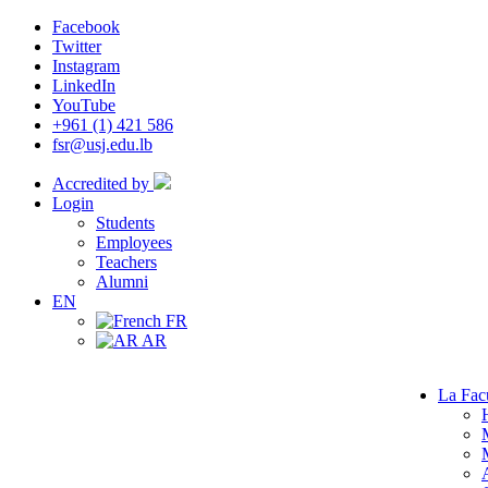
Facebook
Twitter
Instagram
LinkedIn
YouTube
+961 (1) 421 586
fsr@usj.edu.lb
Accredited by
Login
Students
Employees
Teachers
Alumni
EN
FR
AR
La Fac