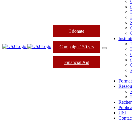
I donate
Institu
Campaign 150 yrs
Financial Aid
Format
Ressou
Recher
Publica
USJ
Contac