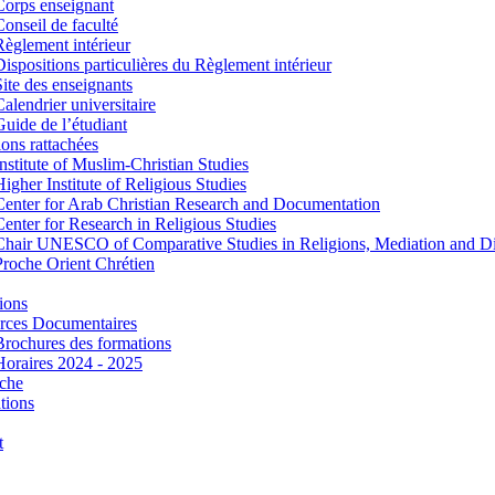
Corps enseignant
Conseil de faculté
Règlement intérieur
Dispositions particulières du Règlement intérieur
Site des enseignants
Calendrier universitaire
Guide de l’étudiant
tions rattachées
Institute of Muslim-Christian Studies
Higher Institute of Religious Studies
Center for Arab Christian Research and Documentation
Center for Research in Religious Studies
Chair UNESCO of Comparative Studies in Religions, Mediation and D
Proche Orient Chrétien
ions
rces Documentaires
Brochures des formations
Horaires 2024 - 2025
che
tions
t