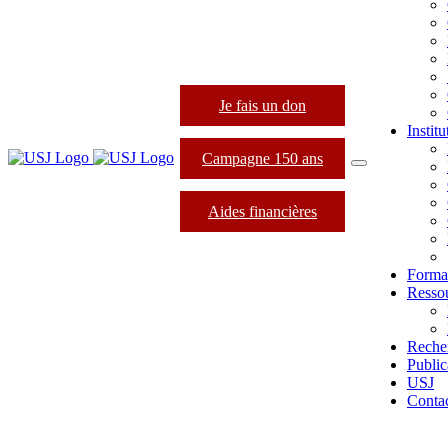
Je fais un don
Instit
Campagne 150 ans
Aides financières
Forma
Resso
Reche
Public
USJ
Conta