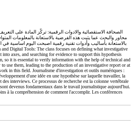
الصحافة الاستقصائية والادوات الرقمية: تركّز المادة على التعر
محاور والبحث عما يثبت هذه الفرضية بالاستعانة بالمعلومات المتواف
بالاستعانة بأساليب وأدوات تقنية رقمية اصبحت اليوم اساسية في 
it into axes, and searching for evidence to support this hypothesis
 so it is essential to verify information with the help of technical and
to use them, leading to the production of an investigative report or at
k in this field. Journalisme d'investigation et outils numériques :
 développement d'une idée en une hypothèse sur laquelle travailler, la
et des interviews. Ce processus de recherche est la colonne vertébrale
ui sont devenus fondamentaux dans le travail journalistique aujourd'hui.
au moins à la compréhension de comment l'accomplir. Les conférences