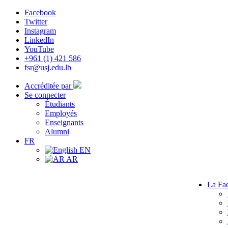
Facebook
Twitter
Instagram
LinkedIn
YouTube
+961 (1) 421 586
fsr@usj.edu.lb
Accréditée par
Se connecter
Étudiants
Employés
Enseignants
Alumni
FR
EN
AR
La Fac