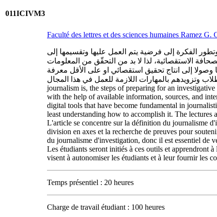
011ICIVM3
Faculté des lettres et des sciences humaines Ramez G
تطور الفكرة إلى فرضية يتم العمل عليها وتقسيمها إلى
حافة الاستقصائية، لذا لا بد من التحقّق من المعلومات
وصولا إلى انتاج تحقيق استقصائي او على الأقل معرفة
كيفية انجازه. تهدف المحاضرات إلى تمكين الطلاب وتزويدهم بالمهارات اللازمة للعمل في هذا المجال. Investi
journalism is, the steps of preparing for an investigativ
with the help of available information, sources, and inte
digital tools that have become fundamental in journalist
least understanding how to accomplish it. The lectures a
L'article se concentre sur la définition du journalisme d
division en axes et la recherche de preuves pour souteni
du journalisme d'investigation, donc il est essentiel de 
Les étudiants seront initiés à ces outils et apprendront
visent à autonomiser les étudiants et à leur fournir les
Temps présentiel : 20 heures
Charge de travail étudiant : 100 heures