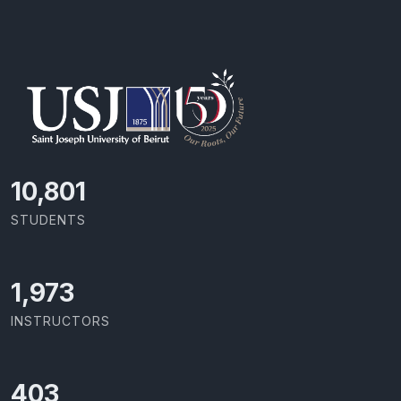
11,418
STUDENTS
2,086
INSTRUCTORS
426