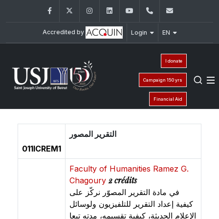
Facebook
Twitter
Instagram
LinkedIn
YouTube
+961 (1) 421 586
fsr@usj.ed
Accredited by
Login
EN
I donate
Campaign 150 yrs
Financial Aid
التقرير المصور
011ICREM1
Faculty of Humanities Ramez G.
2 crédits
Chagoury
في مادة التقرير المصوّر نركّز على
كيفية إعداد التقرير للتلفيزيون ولوسائل
الإعلام الحديثة، كيفية تقسيمه، مدته تبعا