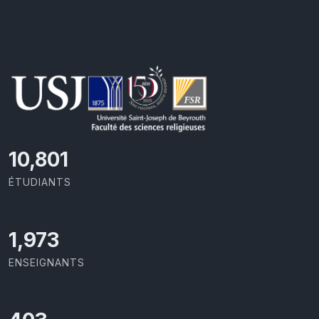
11,418
ÉTUDIANTS
2,086
ENSEIGNANTS