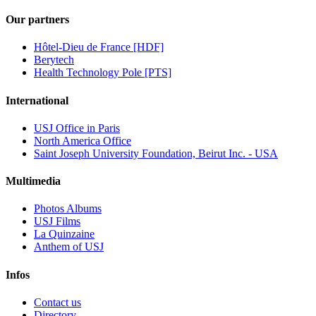
Our partners
Hôtel-Dieu de France [HDF]
Berytech
Health Technology Pole [PTS]
International
USJ Office in Paris
North America Office
Saint Joseph University Foundation, Beirut Inc. - USA
Multimedia
Photos Albums
USJ Films
La Quinzaine
Anthem of USJ
Infos
Contact us
Directory