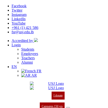
Facebook
Twitter
Instagram
LinkedIn
YouTube
+961 (1) 421 586
fsr@usj.edu.lb
Accredited by
Login
Students
Employees
Teachers
Alumni
EN
FR
AR
I donate
Campaign 150 yrs