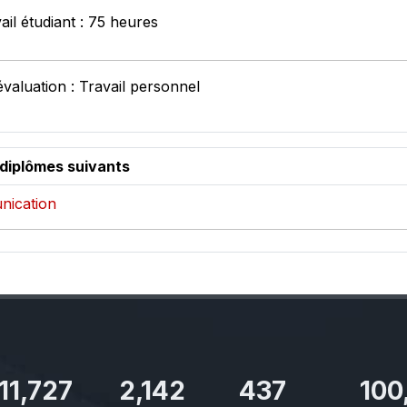
ail étudiant : 75 heures
valuation : Travail personnel
 diplômes suivants
nication
11,727
2,142
437
100