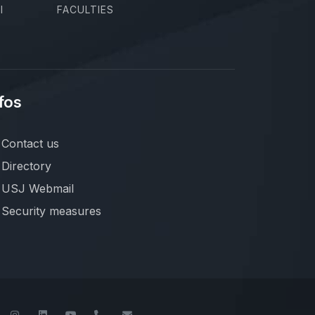
I
FACULTIES
fos
Contact us
Directory
USJ Webmail
Security measures
book
Twitter
Instagram
LinkedIn
YouTube
+961-1-421000
info@usj.edu.lb