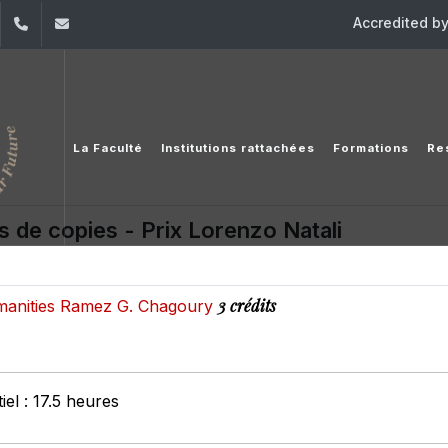
Accredited b
dIn
YouTube
+961 (1) 421 586
fsr@usj.edu.lb
La Faculté
Institutions rattachées
Formations
Re
s de copies - Prix Lorenzo Natali
3 crédits
manities Ramez G. Chagoury
el : 17.5 heures