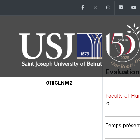
Facebook
Twitter
Instagram
Linke
Evaluation
011ICLNM2
Faculty of Hu
-t
Temps présenti