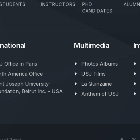
STUDENTS
INSTRUCTORS
PHD
ALUMN
CANDIDATES
rnational
Multimedia
In
 Office in Paris
Photos Albums
th America Office
USJ Films
nt Joseph University
La Quinzaine
ndation, Beirut Inc. - USA
Anthem of USJ
y of Beirut
Face