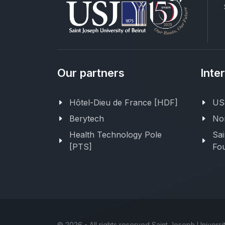
Our partners
Inte
Hôtel-Dieu de France [HDF]
USJ
Berytech
Nor
Health Technology Pole
Sai
[PTS]
Fou
©
2026 - All rights reserved Saint Joseph Universit