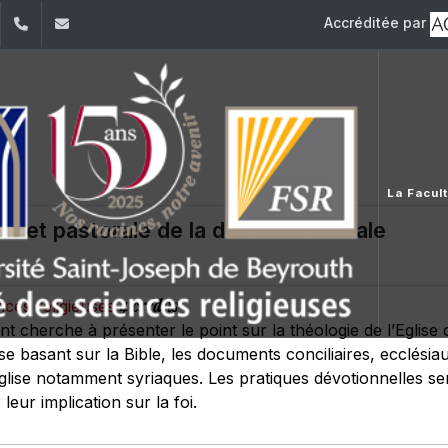
Accréditée par
dIn
YouTube
+961 (1) 421 586
fsr@usj.edu.lb
La Facul
e et pastorale de la dévotion mariale
4 crédits
ences religieuses
t cherche à présenter le point sur la théologie de l’Eglis
se basant sur la Bible, les documents conciliaires, ecclési
’Eglise notamment syriaques. Les pratiques dévotionnelles s
leur implication sur la foi.