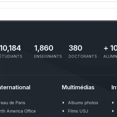
11,727
2,142
437
+
1
ÉTUDIANTS
ENSEIGNANTS
DOCTORANTS
ALUMN
nternational
Multimédias
In
eau de Paris
Albums photos
th America Office
Films USJ