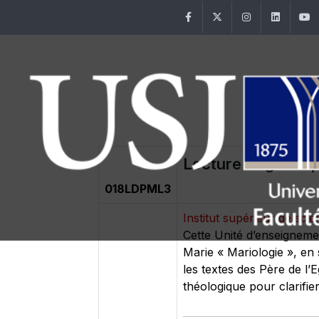
Facebook
Twitter
Instagram
Linke
Lecture dogmatiqu
018LDPML3
Institut supérieur de sci
Cette Unité d’enseignemen
Marie « Mariologie », en 
les textes des Père de l
théologique pour clarifier 