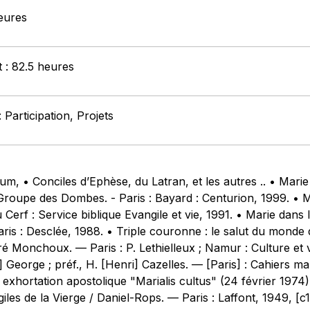
heures
t : 82.5 heures
 Participation, Projets
um, • Conciles d’Ephèse, du Latran, et les autres .. • Marie
roupe des Dombes. - ‎Paris : Bayard : Centurion‎, 1999. • 
 Cerf : Service biblique Evangile et vie‎, 1991. • Marie dans
Paris : Desclée‎, 1988. • Triple couronne : le salut du mond
ré Monchoux. — ‎Paris : P. Lethielleux ; Namur : Culture et 
 George ; préf., H. [Henri] Cazelles. — ‎[Paris] : Cahiers ma
 exhortation apostolique "Marialis cultus" (24 février 1974) /
giles de la Vierge / Daniel-Rops. — ‎Paris : Laffont‎, 1949,