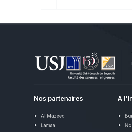
Nos partenaires
A l'I
Al Mazeed
Bur
Lamsa
Nor