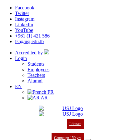
Facebook
Twitter
Instagram
LinkedIn
YouTube
+961 (1) 421 586
fsr@usj.edu.lb
Accredited by
Login
Students
Employees
Teachers
Alumni
EN
FR
AR
I donate
Campaign 150 yrs