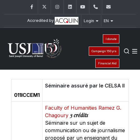
Facebook
Twitter
Instagram
LinkedIn
YouTube
+961 (1) 421 586
fsr@usj.ed
Accredited by
Login
EN
I donate
Campaign 150 yrs
Financial Aid
Séminaire assuré par le CELSA II
011ICCEM1
Faculty of Humanities Ramez G.
3 crédits
Chagoury
Séminaire sur un sujet de
communication ou de journalisme
proposé par un enseignant du