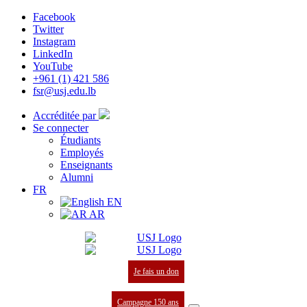
Facebook
Twitter
Instagram
LinkedIn
YouTube
+961 (1) 421 586
fsr@usj.edu.lb
Accréditée par
Se connecter
Étudiants
Employés
Enseignants
Alumni
FR
EN
AR
Je fais un don
Campagne 150 ans