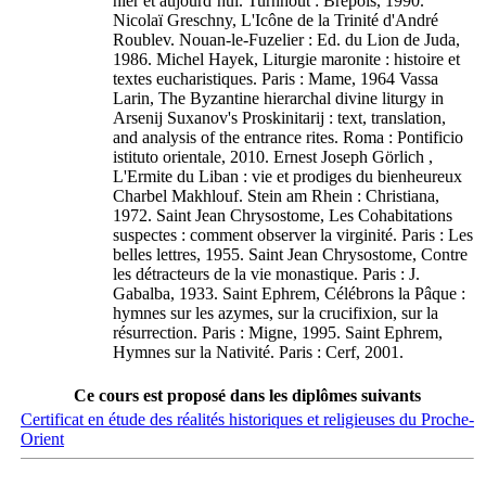
hier et aujourd’hui. Turnhout : Brepols, 1990.
Nicolaï Greschny, L'Icône de la Trinité d'André
Roublev. Nouan-le-Fuzelier : Ed. du Lion de Juda,
1986. Michel Hayek, Liturgie maronite : histoire et
textes eucharistiques. Paris : Mame, 1964 Vassa
Larin, The Byzantine hierarchal divine liturgy in
Arsenij Suxanov's Proskinitarij : text, translation,
and analysis of the entrance rites. Roma : Pontificio
istituto orientale, 2010. Ernest Joseph Görlich ,
L'Ermite du Liban : vie et prodiges du bienheureux
Charbel Makhlouf. Stein am Rhein : Christiana,
1972. Saint Jean Chrysostome, Les Cohabitations
suspectes : comment observer la virginité. Paris : Les
belles lettres, 1955. Saint Jean Chrysostome, Contre
les détracteurs de la vie monastique. Paris : J.
Gabalba, 1933. Saint Ephrem, Célébrons la Pâque :
hymnes sur les azymes, sur la crucifixion, sur la
résurrection. Paris : Migne, 1995. Saint Ephrem,
Hymnes sur la Nativité. Paris : Cerf, 2001.
Ce cours est proposé dans les diplômes suivants
Certificat en étude des réalités historiques et religieuses du Proche-
Orient