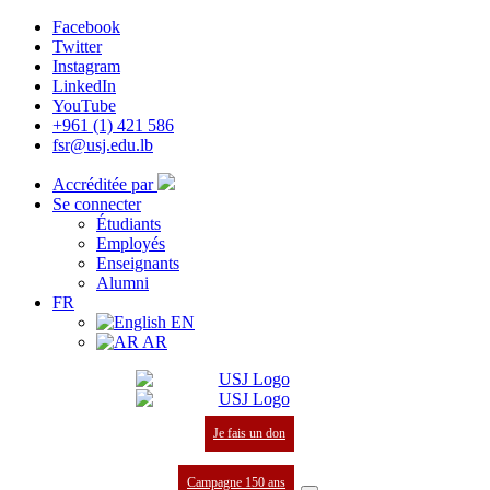
Facebook
Twitter
Instagram
LinkedIn
YouTube
+961 (1) 421 586
fsr@usj.edu.lb
Accréditée par
Se connecter
Étudiants
Employés
Enseignants
Alumni
FR
EN
AR
Je fais un don
Campagne 150 ans