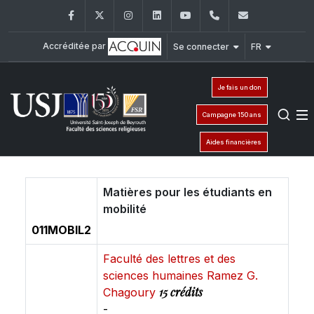
Facebook
Twitter
Instagram
LinkedIn
YouTube
+961 (1) 421 586
fsr@usj.ed
Accréditée par
Se connecter
FR
Je fais un don
Campagne 150 ans
Aides financières
Matières pour les étudiants en
mobilité
011MOBIL2
Faculté des lettres et des
sciences humaines Ramez G.
15 crédits
Chagoury
-