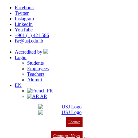
Facebook
Twitter
Instagram
LinkedIn
YouTube
+961 (1) 421 586
fsr@usj.edu.lb
Accredited by
Login
Students
Employees
Teachers
Alumni
EN
FR
AR
I donate
Campaign 150 yrs