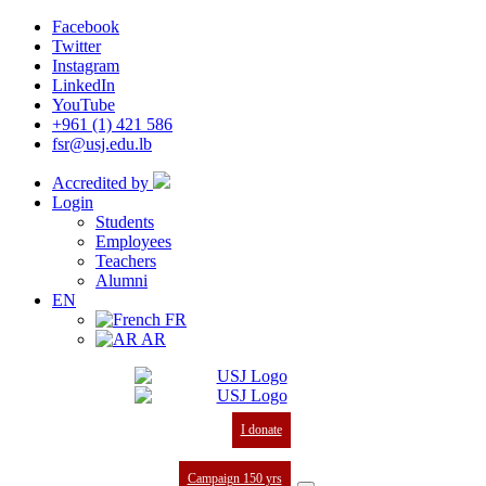
Facebook
Twitter
Instagram
LinkedIn
YouTube
+961 (1) 421 586
fsr@usj.edu.lb
Accredited by
Login
Students
Employees
Teachers
Alumni
EN
FR
AR
I donate
Campaign 150 yrs