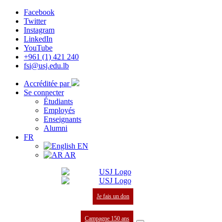
Facebook
Twitter
Instagram
LinkedIn
YouTube
+961 (1) 421 240
fsi@usj.edu.lb
Accréditée par
Se connecter
Étudiants
Employés
Enseignants
Alumni
FR
EN
AR
Je fais un don
Campagne 150 ans