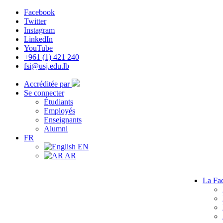
Facebook
Twitter
Instagram
LinkedIn
YouTube
+961 (1) 421 240
fsi@usj.edu.lb
Accréditée par
Se connecter
Étudiants
Employés
Enseignants
Alumni
FR
EN
AR
La Fac