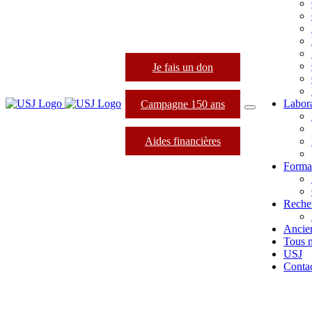
Je fais un don
Labora
Campagne 150 ans
Aides financières
Format
Reche
Ancie
Tous 
USJ
Conta