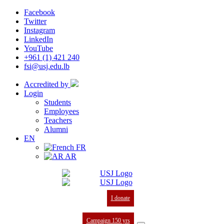
Facebook
Twitter
Instagram
LinkedIn
YouTube
+961 (1) 421 240
fsi@usj.edu.lb
Accredited by
Login
Students
Employees
Teachers
Alumni
EN
FR
AR
I donate
Campaign 150 yrs