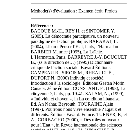
Méthode(s) d'évaluation : Examen écrit, Projets
Référence :
BACQUE M.-H., REY H. et SINTOMER Y.
(2005). La démocratie participative, un nouveau
paradigme de l'action publique. BARAKAT, L.
(2004), Liban : Penser l’Etat, Paris, l’Harmattan
BARBIER Maurice (1995), La Laïcité.
L’Harmattan. Paris. BARREYRE J.-Y, BOUQUET
B., (ss la direction de…) (1995) Dictionnaire
critique de l’action sociale. Bayard Éditions.
CAMPEAU R., SIROIS M., RHEAULT É.,
DUFORT N. (2000) Individu et société.
Introduction à la sociologie. Éditions Gaëtan Morin.
Canada. 2ème édition. CONSTANT, F., (1998), La
citoyenneté, Paris, pp. 19-41. SALAM, N., (1999),
« Individu et citoyen », in La condition libanaise,
Ed. An Nahar, Beyrouth. TOURAINE Alain
(1997). Pourrons-nous vivre ensemble ? Égaux et
différents. Éditions Fayard. France. TURNER, F., et
A., CORBACHO (2000), « Des rôles nouveaux
pour l’Etat », in Revue internationale des sciences