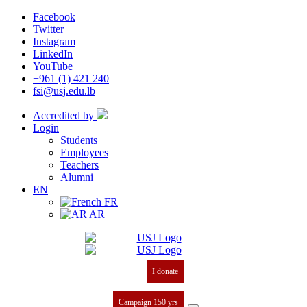
Facebook
Twitter
Instagram
LinkedIn
YouTube
+961 (1) 421 240
fsi@usj.edu.lb
Accredited by
Login
Students
Employees
Teachers
Alumni
EN
FR
AR
I donate
Campaign 150 yrs