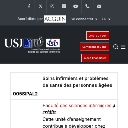
Facebook
Twitter
Instagram
LinkedIn
YouTube
+961 (1) 421 240
fsi@usj.ed
Accréditée par
Se connecter
FR
Je fais un don
Campagne 150 ans
Aides financières
Soins infirmiers et problèmes
de santé des personnes âgées
005SIPAL2
4
Faculté des sciences infirmières
crédits
Cette unité d’enseignement
contribue à développer chez