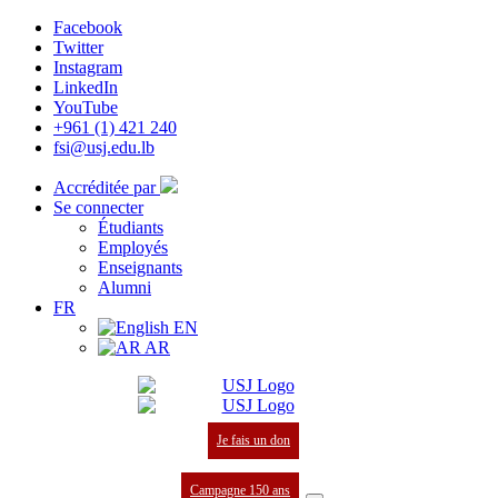
Facebook
Twitter
Instagram
LinkedIn
YouTube
+961 (1) 421 240
fsi@usj.edu.lb
Accréditée par
Se connecter
Étudiants
Employés
Enseignants
Alumni
FR
EN
AR
Je fais un don
Campagne 150 ans