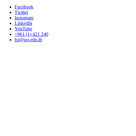
Facebook
Twitter
Instagram
LinkedIn
YouTube
+961 (1) 421 240
fsi@usj.edu.lb