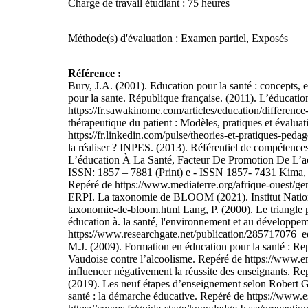
Charge de travail étudiant : 75 heures
Méthode(s) d'évaluation : Examen partiel, Exposés
Référence :
Bury, J.A. (2001). Education pour la santé : concepts, e
pour la sante. République française. (2011). L’éducatio
https://fr.sawakinome.com/articles/education/differen
thérapeutique du patient : Modèles, pratiques et évalua
https://fr.linkedin.com/pulse/theories-et-pratiques-p
la réaliser ? INPES. (2013). Référentiel de compétence
L’éducation À La Santé, Facteur De Promotion De L’ac
ISSN: 1857 – 7881 (Print) e - ISSN 1857- 7431 Kima, O
Repéré de https://www.mediaterre.org/afrique-ouest/ge
ERPI. La taxonomie de BLOOM (2021). Institut National
taxonomie-de-bloom.html Lang, P. (2000). Le triangle 
éducation à. la santé, l'environnement et au développeme
https://www.researchgate.net/publication/285717076_
M.J. (2009). Formation en éducation pour la santé : Re
Vaudoise contre l’alcoolisme. Repéré de https://www.e
influencer négativement la réussite des enseignants. Re
(2019). Les neuf étapes d’enseignement selon Robert Ga
santé : la démarche éducative. Repéré de https://www.