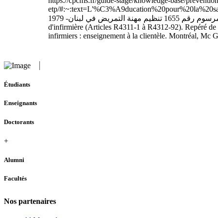
https://cpcms.fr/guide-stage/knowledge-base/prevention
etp/#:~:text=L'%C3%A9ducation%20pour%20la%
مرسوم رقم 1655 تنظيم مهنة التمريض في لبنان- 1979 République Française, Code de la santé publique, version en vigueur du 28 décembre 2020, Titre Ier : Profession d'infirmier ou
d'infirmière (Articles R4311-1 à R4312-92). Repéré 
infirmiers : enseignement à la clientèle. Montréal, Mc 
Étudiants
Enseignants
Doctorants
+
Alumni
Facultés
Nos partenaires