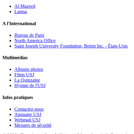
Al Mazeed
Lamsa
A l'International
Bureau de Paris
North America Office
Saint Joseph University Foundation, Beirut Inc. - États-Unis
Multimédias
Albums photos
Films USJ
La Quinzaine
Hymne de l'USJ
Infos pratiques
Contactez-nous
Annuaire USJ
Webmail USJ
Mesures de sécurité