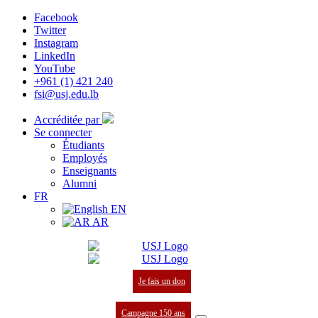
Facebook
Twitter
Instagram
LinkedIn
YouTube
+961 (1) 421 240
fsi@usj.edu.lb
Accréditée par
Se connecter
Étudiants
Employés
Enseignants
Alumni
FR
EN
AR
Je fais un don
Campagne 150 ans