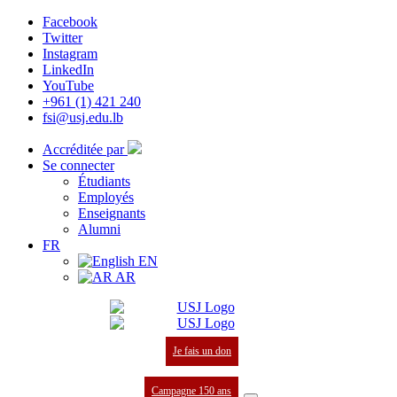
Facebook
Twitter
Instagram
LinkedIn
YouTube
+961 (1) 421 240
fsi@usj.edu.lb
Accréditée par
Se connecter
Étudiants
Employés
Enseignants
Alumni
FR
EN
AR
Je fais un don
Campagne 150 ans