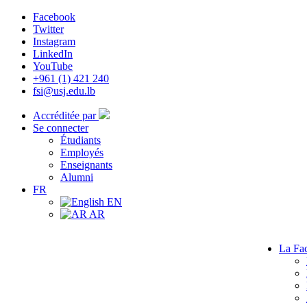
Facebook
Twitter
Instagram
LinkedIn
YouTube
+961 (1) 421 240
fsi@usj.edu.lb
Accréditée par
Se connecter
Étudiants
Employés
Enseignants
Alumni
FR
EN
AR
La Fac