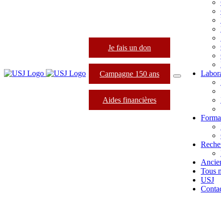
Je fais un don
Labora
Campagne 150 ans
Aides financières
Format
Reche
Ancie
Tous 
USJ
Conta