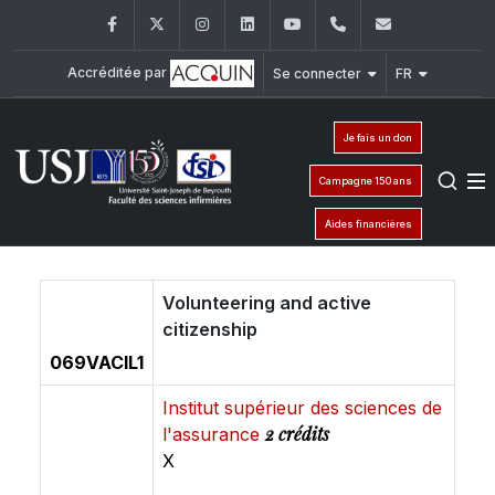
Facebook
Twitter
Instagram
LinkedIn
YouTube
+961 (1) 421 240
fsi@usj.ed
Accréditée par
Se connecter
FR
Je fais un don
Campagne 150 ans
Aides financières
Volunteering and active
citizenship
069VACIL1
Institut supérieur des sciences de
2 crédits
l'assurance
X