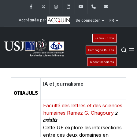
Facebook
Twitter
Instagram
LinkedIn
YouTube
+961 (1) 421 240
fsi@usj.ed
Accréditée par
Se connecter
FR
Je fais un don
Campagne 150 ans
Aides financières
IA et journalisme
011IAJUL5
Faculté des lettres et des sciences
2
humaines Ramez G. Chagoury
crédits
Cette UE explore les intersections
entre ces deux domaines en