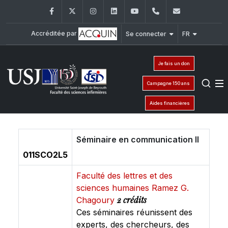
Facebook
Twitter
Instagram
LinkedIn
YouTube
+961 (1) 421 240
fsi@usj.ed
Accréditée par
Se connecter
FR
Je fais un don
Campagne 150 ans
Aides financières
Séminaire en communication II
011SCO2L5
Faculté des lettres et des
sciences humaines Ramez G.
2 crédits
Chagoury
Ces séminaires réunissent des
experts, des chercheurs, des