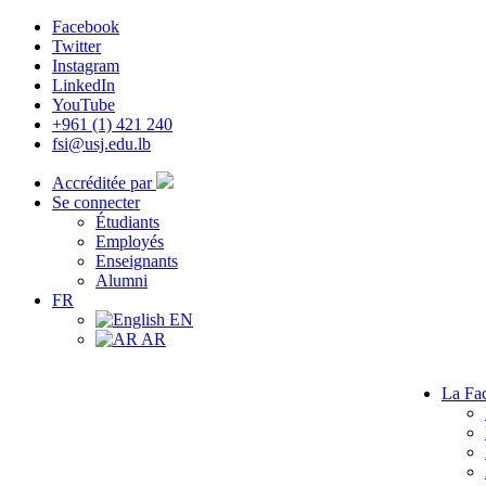
Facebook
Twitter
Instagram
LinkedIn
YouTube
+961 (1) 421 240
fsi@usj.edu.lb
Accréditée par
Se connecter
Étudiants
Employés
Enseignants
Alumni
FR
EN
AR
La Fac