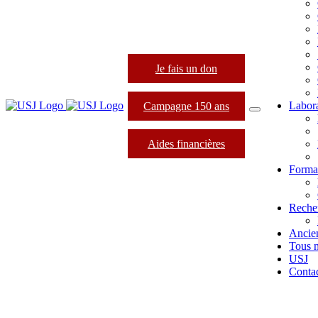
Je fais un don
Labora
Campagne 150 ans
Aides financières
Format
Reche
Ancie
Tous 
USJ
Conta