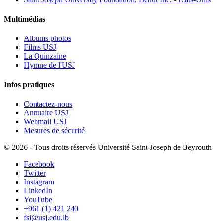
Multimédias
Albums photos
Films USJ
La Quinzaine
Hymne de l'USJ
Infos pratiques
Contactez-nous
Annuaire USJ
Webmail USJ
Mesures de sécurité
©
2026 - Tous droits réservés Université Saint-Joseph de Beyrouth
Facebook
Twitter
Instagram
LinkedIn
YouTube
+961 (1) 421 240
fsi@usj.edu.lb