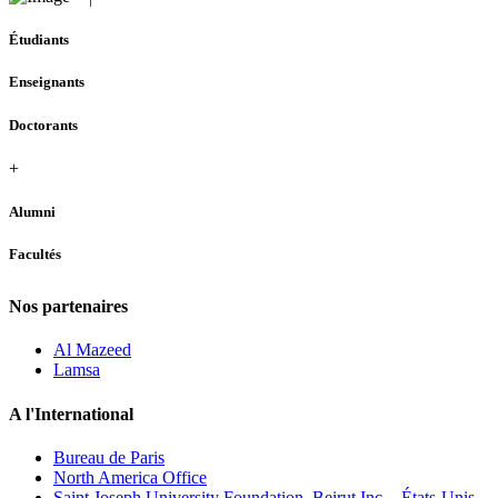
Étudiants
Enseignants
Doctorants
+
Alumni
Facultés
Nos partenaires
Al Mazeed
Lamsa
A l'International
Bureau de Paris
North America Office
Saint Joseph University Foundation, Beirut Inc. - États-Unis