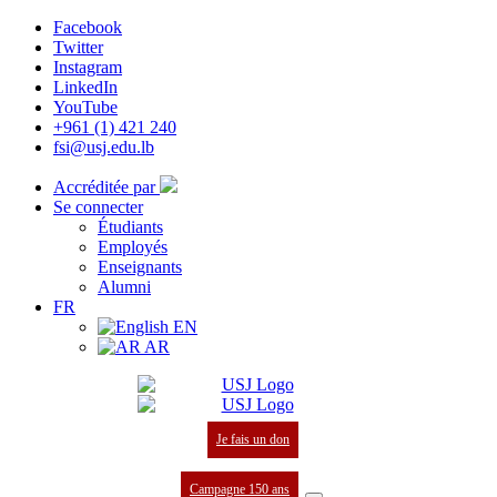
Facebook
Twitter
Instagram
LinkedIn
YouTube
+961 (1) 421 240
fsi@usj.edu.lb
Accréditée par
Se connecter
Étudiants
Employés
Enseignants
Alumni
FR
EN
AR
Je fais un don
Campagne 150 ans