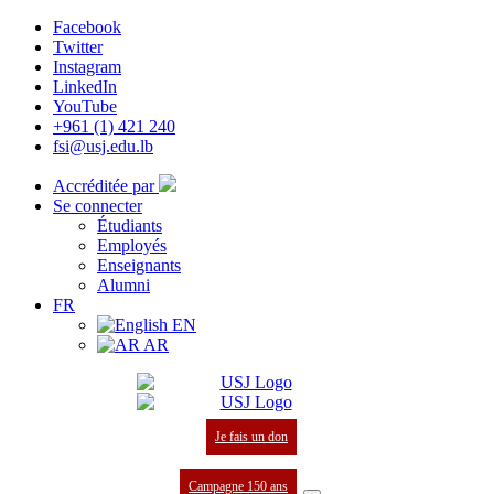
Facebook
Twitter
Instagram
LinkedIn
YouTube
+961 (1) 421 240
fsi@usj.edu.lb
Accréditée par
Se connecter
Étudiants
Employés
Enseignants
Alumni
FR
EN
AR
Je fais un don
Campagne 150 ans