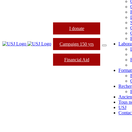
I donate
Labora
Campaign 150 yrs
Financial Aid
Formati
Recher
Ancien
Tous n
USJ
Contac