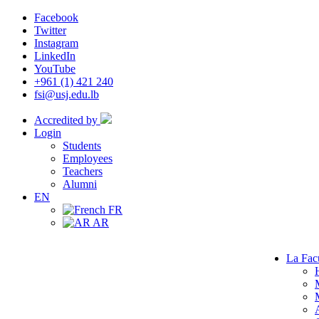
Facebook
Twitter
Instagram
LinkedIn
YouTube
+961 (1) 421 240
fsi@usj.edu.lb
Accredited by
Login
Students
Employees
Teachers
Alumni
EN
FR
AR
La Fac