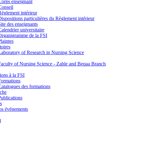
Corps enseignant
Conseil
Règlement intérieur
Dispositions particulières du Règlement intérieur
Site des enseignants
Calendrier universitaire
Organigramme de la FSI
Plaintes
toires
Laboratory of Research in Nursing Science
Faculty of Nursing Science - Zahle and Beqaa Branch
ons à la FSI
Formations
Catalogues des formations
che
Publications
s
os événements
t