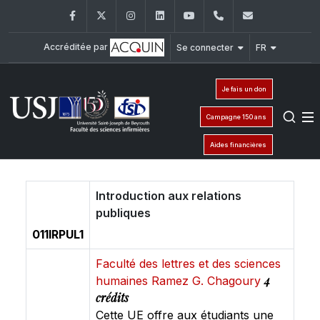
Facebook
Twitter
Instagram
LinkedIn
YouTube
+961 (1) 421 240
fsi@usj.ed
Accréditée par
Se connecter
FR
Je fais un don
Campagne 150 ans
Aides financières
Introduction aux relations
publiques
011IRPUL1
Faculté des lettres et des sciences
4
humaines Ramez G. Chagoury
crédits
Cette UE offre aux étudiants une