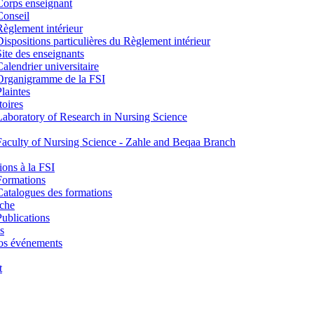
Corps enseignant
Conseil
Règlement intérieur
Dispositions particulières du Règlement intérieur
Site des enseignants
Calendrier universitaire
Organigramme de la FSI
Plaintes
toires
Laboratory of Research in Nursing Science
Faculty of Nursing Science - Zahle and Beqaa Branch
ons à la FSI
Formations
Catalogues des formations
che
Publications
s
os événements
t