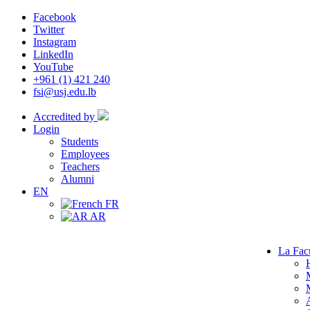
Facebook
Twitter
Instagram
LinkedIn
YouTube
+961 (1) 421 240
fsi@usj.edu.lb
Accredited by
Login
Students
Employees
Teachers
Alumni
EN
FR
AR
La Fac