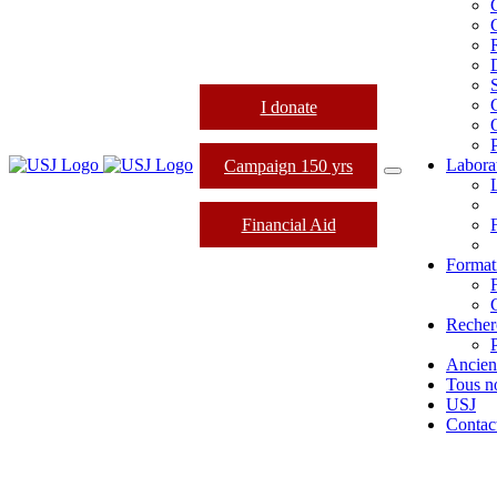
I donate
Labora
Campaign 150 yrs
Financial Aid
Formati
Recher
Ancien
Tous n
USJ
Contac