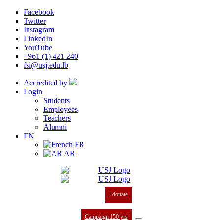
Facebook
Twitter
Instagram
LinkedIn
YouTube
+961 (1) 421 240
fsi@usj.edu.lb
Accredited by
Login
Students
Employees
Teachers
Alumni
EN
FR
AR
I donate
Campaign 150 yrs