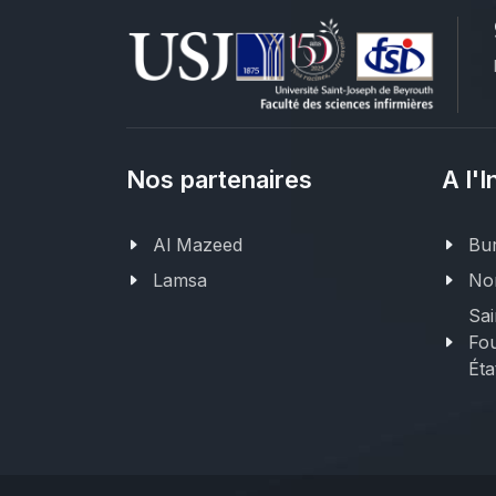
Nos partenaires
A l'I
Al Mazeed
Bur
Lamsa
Nor
Sai
Fou
Éta