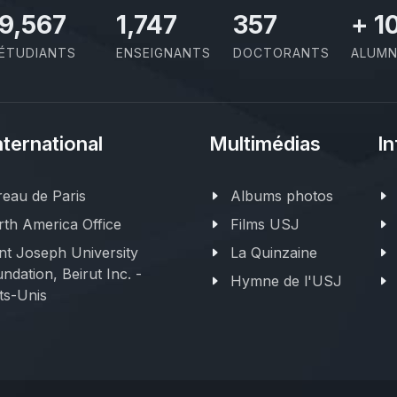
11,110
2,029
414
+
1
ÉTUDIANTS
ENSEIGNANTS
DOCTORANTS
ALUMN
nternational
Multimédias
In
eau de Paris
Albums photos
th America Office
Films USJ
nt Joseph University
La Quinzaine
ndation, Beirut Inc. -
Hymne de l'USJ
ts-Unis