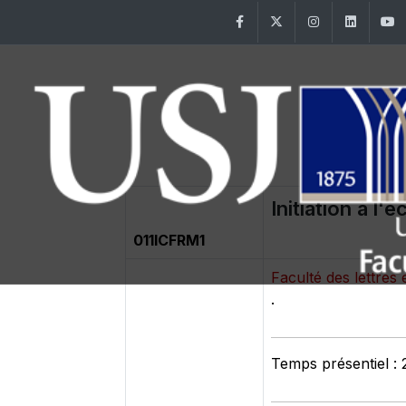
Facebook
Twitter
Instagram
Linke
Initiation à l'
011ICFRM1
Faculté des lettre
.
Temps présentiel : 