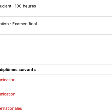
tudiant : 100 heures
tion : Examen final
 diplômes suivants
nication
nication
ternationales