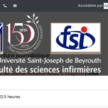
Accréditée par
dIn
YouTube
+961 (1) 421 240
fsi@usj.edu.lb
écriture journalistique
4 crédits
s et des sciences humaines Ramez G. Chagoury
22.5 heures