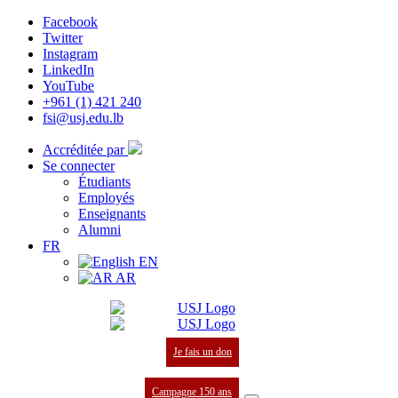
Facebook
Twitter
Instagram
LinkedIn
YouTube
+961 (1) 421 240
fsi@usj.edu.lb
Accréditée par
Se connecter
Étudiants
Employés
Enseignants
Alumni
FR
EN
AR
Je fais un don
Campagne 150 ans