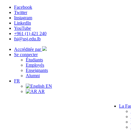
Facebook
Twitter
Instagram
LinkedIn
YouTube
+961 (1) 421 240
fsi@usj.edu.lb
Accréditée par
Se connecter
Étudiants
Employés
Enseignants
Alumni
FR
EN
AR
La Fac