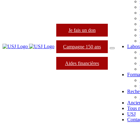
Je fais un don
Labora
Campagne 150 ans
Aides financières
Format
Reche
Ancie
Tous 
USJ
Conta