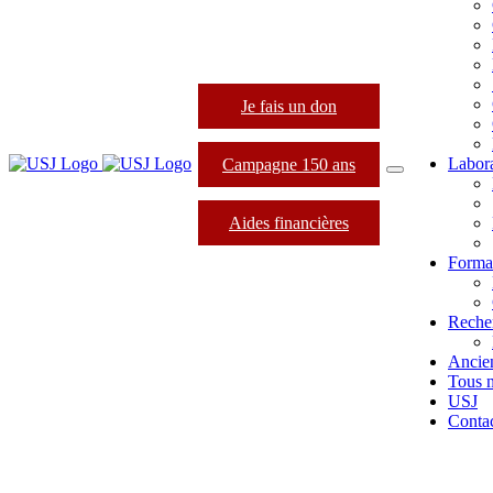
Je fais un don
Labora
Campagne 150 ans
Aides financières
Format
Reche
Ancie
Tous 
USJ
Conta