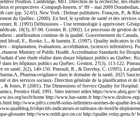
titive Position. Cambridge, MIT. Direction de la recherche, des études,
es lieux et perspectives -Compaqh-Inserm, n° 89 – mai 2009 Donabedian,
 care (pp. 52-65). New York : Delmar publishers. François, P., & Rhea
ment du Québec. (2000). En bref, le système de santé et des services 
nier, R. (1993) Définissions – Une terminologie à apprivoiser. Gésiquali
n médicale, 18(3), 87-90. Grenier, R. (2002). Le processus de gestion de 
nadiens : amélioration continue de la qualité. Gouvernement du Canada,
 Idvall, E., Rooke, L., & hamrin, E. (1997). Quality indicators in clini
miers – implantation, évaluations, accréditation, (sciences infirmières
2 Lebanese Ministry of Public Health. Accreditation Standards for Hospi
 résultats d’une étude réalise dans douze hôpitaux publics au Québec. Ru
é dans les hôpitaux publics au Québec. Gestion, 27(3), 113-122. Pineault,
re en santé, 2(2), 140-150. Pineault, R., & Daveluy, C. (1995). La planif
arma.A, Pharmacovigilance dans le domaine de la santé, 2025 Saucier, A
é et des services sociaux- Direction générale de la planification et de
 G., & Jones, P. (2001). The Dimensions of Service Quality for Hosp
ics, Prentice Hall, 1991. Sites internet utiles https://www.ahrq.gov/ 
ww.iso.org/iso/fr/home http://www.has-sante.fr http://www.dzshow.org
ers.html http://www.pifcs.com/t8-soins-infirmiers-normes-de-qualite-les-
://www.qualiblog.fr/objectifs-indicateurs-et-tableaux-de-bord/le-deploie
que-glossaire http://www.reddi.gov.on.ca/ http://qualite.velay.greta.fr