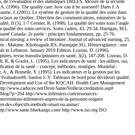
 de l’évaluation et des statistiques DREES. Mesure de la sécurité
 A. (1996). The quality care: how can it be assessed? Dans J. A
ume, J. (2001). Le système de gestion de la qualité des soins dans
sociaux au Québec. Direction des communications, ministères de la
té, II (3), 1-7 Grenier, R. (1998). La qualité des soins sous l’angle
la qualité des soins-services. Soins cadres, 43, 29-34. Harrigan, M.L
 santé Canada- 2e partie : principes fondamentaux, pp. 25-76.
cal nursing: a review of literature. Journal of advanced nursing, 25,
). Paris : Maloine. Khobragade.RS, Paranjape.SG, Hémovigilance : une
tals in Lebanon. January 2019 Edition. Lozeau, D. (1996).
ptures, revue transdisciplinaires en santé, 3(2), 187-208. Lozeau, D.
 R, & Goulet, L. (1995). Les indicateurs de santé : les utiliser, oui,
ication de la santé – concept, méthodes, stratégies. Montréal :
., & Brunelle, Y. (1995). Les indicateurs et la gestion par les
 l’évaluation#8. Saulou J.-Y. Tableaux de bord pour décideurs qualité,
ital: Development and Use of the KQCAH. Health Care Management
http://www.caducee.net/Droit-Sante/Veille/accreditation.asp#
/blog/?p=264 http://www.infirmiers.com/ressources-
interventions-infirmieres-aupres-de-la-personne-soignee
ment-des-objectifs-methode-smart-ou-asmac/
/ http://www.sante.bluekango.com/ http://www.iso.org ISO