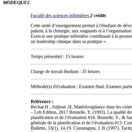
005DEQUF2
Faculté des sciences infirmières
2 crédits
Cette unité d’enseignement permet à l'étudiant de dévelo
patient, à la chirurgie, aux soignants et à l’organisat
Exercer une pratique infirmière contribuant à la promo
un leadership clinique dans sa pratique ».
Temps présentiel : 15 heures
Charge de travail étudiant : 35 heures
Méthode(s) d'évaluation : Examen final, Examen parti
Référence :
Bechar.H , Attjioui .H, Matériovigilance dans les centr
– Leh Edition, 2017 Brunelle, Y. (1993). La qualité de
planification et de l’évaluation #16. Brunelle, Y., & S
générale de la planification et de l’évaluation #13. C
Bulletin, 33(1), 14-19. Cunnington, J. B (1997). Tacti