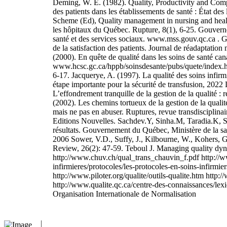
Deming, W. E. (1982). Quality, Productivity and Compe
des patients dans les établissements de santé : État d
Scheme (Ed), Quality management in nursing and health
les hôpitaux du Québec. Rupture, 8(1), 6-25. Gouverne
santé et des services sociaux. www.mss.gouv.qc.ca . Gre
de la satisfaction des patients. Journal de réadaptatio
(2000). En quête de qualité dans les soins de santé ca
www.hcsc.gc.ca/hppb/soinsdesante/pubs/quete/index.html
6-17. Jacquerye, A. (1997). La qualité des soins infir
étape importante pour la sécurité de transfusion, 202
L’effondrement tranquille de la gestion de la qualité :
(2002). Les chemins tortueux de la gestion de la qualit
mais ne pas en abuser. Ruptures, revue transdisciplinai
Editions Nouvelles. Sachdev.Y, Sinha.M, Taradia.K, Sh
résultats. Gouvernement du Québec, Ministère de la sant
2006 Sower, V.D., Suffy, J., Kilbourne, W., Kohers,
Review, 26(2): 47-59. Teboul J. Managing quality dynam
http://www.chuv.ch/qual_trans_chauvin_f.pdf http://w
infirmieres/protocoles/les-protocoles-en-soins-infirmi
http://www.piloter.org/qualite/outils-qualite.htm http
http://www.qualite.qc.ca/centre-des-connaissances/lexi
Organisation Internationale de Normalisation