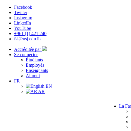
Facebook
Twitter
Instagram
LinkedIn
YouTube
+961 (1) 421 240
fsi@usj.edu.lb
Accréditée par
Se connecter
Étudiants
Employés
Enseignants
Alumni
FR
EN
AR
La Fac