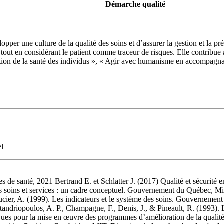
Démarche qualité
pper une culture de la qualité des soins et d’assurer la gestion et la pré
ion tout en considérant le patient comme traceur de risques. Elle contr
tion de la santé des individus », « Agir avec humanisme en accompagnan
el
es de santé, 2021 Bertrand E. et Schlatter J. (2017) Qualité et sécurité
s soins et services : un cadre conceptuel. Gouvernement du Québec, Mini
aucier, A. (1999). Les indicateurs et le système des soins. Gouvernement
ontandriopoulos, A. P., Champagne, F., Denis, J., & Pineault, R. (1993).
ques pour la mise en œuvre des programmes d’amélioration de la qualité