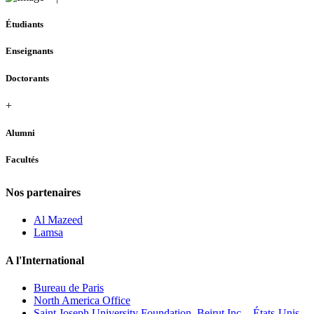
Étudiants
Enseignants
Doctorants
+
Alumni
Facultés
Nos partenaires
Al Mazeed
Lamsa
A l'International
Bureau de Paris
North America Office
Saint Joseph University Foundation, Beirut Inc. - États-Unis