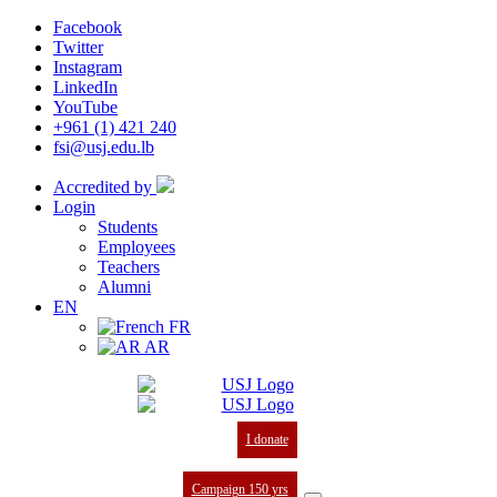
Facebook
Twitter
Instagram
LinkedIn
YouTube
+961 (1) 421 240
fsi@usj.edu.lb
Accredited by
Login
Students
Employees
Teachers
Alumni
EN
FR
AR
I donate
Campaign 150 yrs