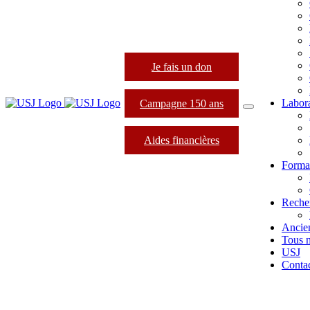
Je fais un don
Labora
Campagne 150 ans
Aides financières
Format
Reche
Ancie
Tous 
USJ
Conta