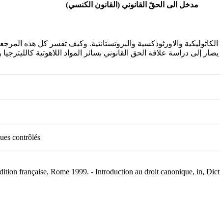
مدخل الى الحقّ القانوني (القانون الكنسي)
كاثوليكية والاورثوذكسية والبروتستانتية. وكيف تفسر كل هذه المرجعيا
يصار إلى دراسة علاقة الحق القانوني بسائر المواد اللاهوتية كالليترجيا 
ues contrôlés
aise, Rome 1999. - Introduction au droit canonique, in, Dictionnaire de droit canonique.