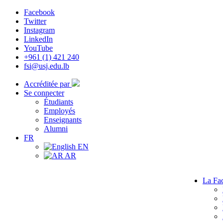
Facebook
Twitter
Instagram
LinkedIn
YouTube
+961 (1) 421 240
fsi@usj.edu.lb
Accréditée par
Se connecter
Étudiants
Employés
Enseignants
Alumni
FR
EN
AR
La Fac