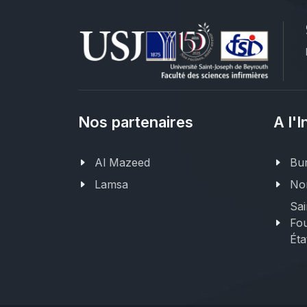
Nos partenaires
A l'I
Al Mazeed
Bur
Lamsa
Nor
Sai
Fou
Éta