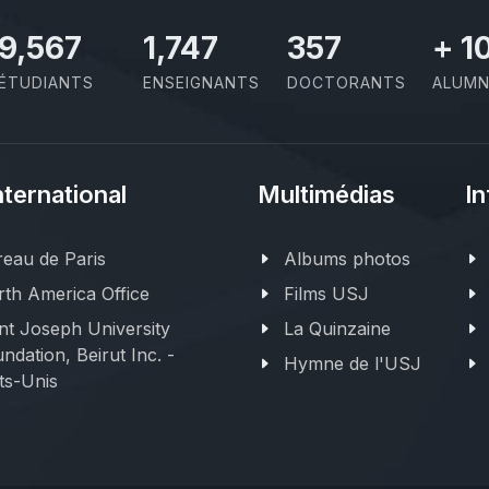
11,727
2,142
437
+
1
ÉTUDIANTS
ENSEIGNANTS
DOCTORANTS
ALUMN
nternational
Multimédias
In
eau de Paris
Albums photos
th America Office
Films USJ
nt Joseph University
La Quinzaine
ndation, Beirut Inc. -
Hymne de l'USJ
ts-Unis