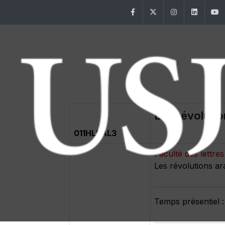
Facebook
Twitter
Instagram
Linke
011HLRAL3
Faculté des lettr
Temps présentiel :