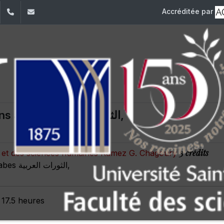
Accréditée par
dIn
YouTube
+961 (1) 421 240
fsi@usj.edu.lb
Les révolutions arabes الثورات العربية,
3 crédits
es et des sciences humaines Ramez G. Chagoury
Les révolutions arabes الثورات العربية,
 17.5 heures