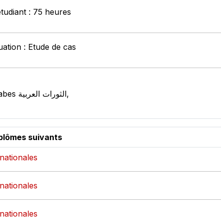
étudiant : 75 heures
ation : Etude de cas
Les révolutions arabes الثورات العربية,
iplômes suivants
rnationales
rnationales
rnationales