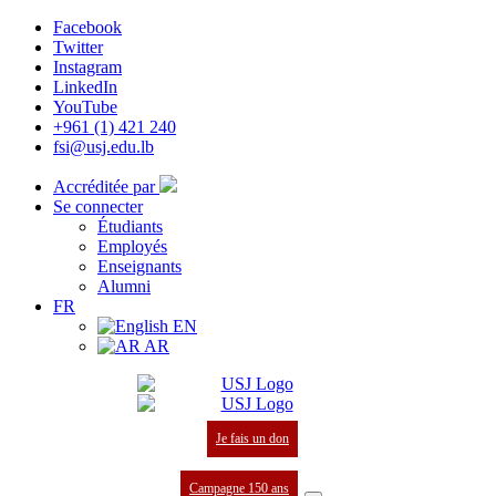
Facebook
Twitter
Instagram
LinkedIn
YouTube
+961 (1) 421 240
fsi@usj.edu.lb
Accréditée par
Se connecter
Étudiants
Employés
Enseignants
Alumni
FR
EN
AR
Je fais un don
Campagne 150 ans