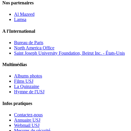
Nos partenaires
Al Mazeed
Lamsa
A l'International
Bureau de Paris
North America Office
Saint Joseph University Foundation, Beirut Inc. - États-Unis
Multimédias
Albums photos
Films USJ
La Quinzaine
Hymne de l'USJ
Infos pratiques
Contactez-nous
Annuaire USJ
Webmail USJ
Mesures de sécurité