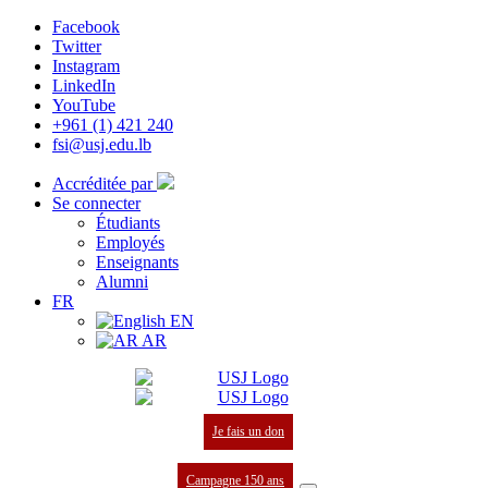
Facebook
Twitter
Instagram
LinkedIn
YouTube
+961 (1) 421 240
fsi@usj.edu.lb
Accréditée par
Se connecter
Étudiants
Employés
Enseignants
Alumni
FR
EN
AR
Je fais un don
Campagne 150 ans